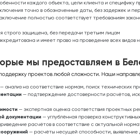
обенности каждого объекта, цели клиента и специфику 
аключения точно в обозначенные даты, без задержек и пе
аключение полностью соответствует требованиям законо
я строго защищена, без передачи третьим лицам
ккредитована и имеет право на проведение всех видов 
оторые мы предоставляем в Бел
поддержку проектов любой сложности. Наши направле
— анализ на соответствие нормам, поиск технических пр
ментации
— подтверждение достоверности расчётов, ис
оимости
— экспертная оценка соответствия проектных р
ой документации
— углублённая проверка конструктивны
риведение расчётов в соответствие с актуальной нормат
сооружений
— расчёты несущей способности, выявление 