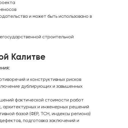
проекта
реносов
дательства и может быть использовано в
негосударственной строительной
ой Калитве
ния:
отиворечий и конструктивных рисков
ключение дублирующих и завышенных
ешений фактической стоимости работ
х, архитектурных и инженерных решений
ивной базой (ФЕР, ТСН, индексы региона)
дефектов, подготовка заключений и